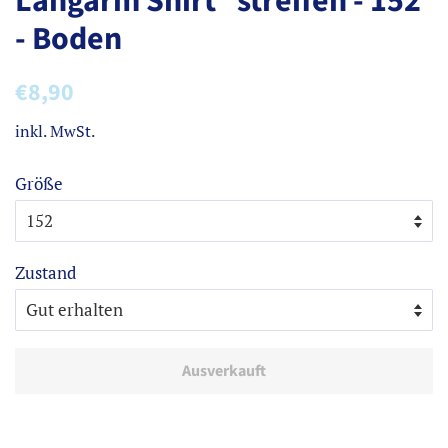
Langarm Shirt *streifen - 152
- Boden
Normaler
Sonderpreis
€8,90
Preis
inkl. MwSt.
Größe
Zustand
Ausverkauft